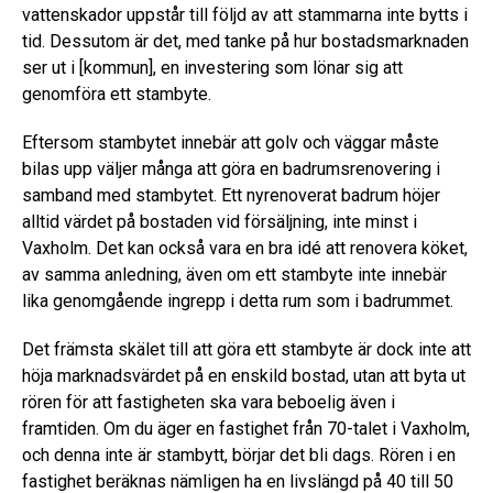
vattenskador uppstår till följd av att stammarna inte bytts i
tid. Dessutom är det, med tanke på hur bostadsmarknaden
ser ut i [kommun], en investering som lönar sig att
genomföra ett stambyte.
Eftersom stambytet innebär att golv och väggar måste
bilas upp väljer många att göra en badrumsrenovering i
samband med stambytet. Ett nyrenoverat badrum höjer
alltid värdet på bostaden vid försäljning, inte minst i
Vaxholm. Det kan också vara en bra idé att renovera köket,
av samma anledning, även om ett stambyte inte innebär
lika genomgående ingrepp i detta rum som i badrummet.
Det främsta skälet till att göra ett stambyte är dock inte att
höja marknadsvärdet på en enskild bostad, utan att byta ut
rören för att fastigheten ska vara beboelig även i
framtiden. Om du äger en fastighet från 70-talet i Vaxholm,
och denna inte är stambytt, börjar det bli dags. Rören i en
fastighet beräknas nämligen ha en livslängd på 40 till 50