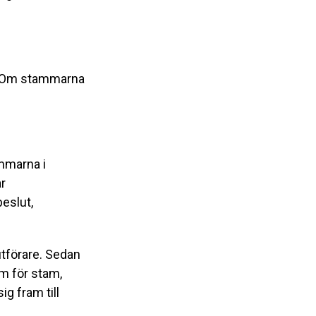
m. Om stammarna
emmarna i
r
beslut,
utförare. Sedan
m för stam,
ig fram till