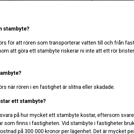
n stambyte?
rs för att rören som transporterar vatten till och från fas
enom att göra ett stambyte riskerar ni inte att ett rör brist
stambyte?
rs när rören i en fastighet är slitna eller skadade.
star ett stambyte?
t svara på hur mycket ett stambyte kostar, eftersom svare
som finns i fastigheten. Vid stambyte i fastigheter br
ostnad på 300 000 kronor per lägenhet. Det är mycket p