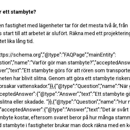
ar ett stambyte?
en fastighet med lägenheter tar för det mesta två år, från
start till att arbetet är slufört. Räkna med ett projektering
et lika lång tid.
ttps://schema.org”,”@type”:”FAQPage”,”mainEntity”:
stion”,”name”:”Varför gör man stambyte?”,”acceptedAnsw
r”,”text”:”Ett stambyte görs för att rören som transportera
eten har blivit slitna. Genom att göra ett stambyte riskerar
 orsakar vattenskador.”}},{“@type”:”Question”,”name”:”När 
ceptedAnswer”:{“@type”:”Answer”,”text”:”Ett stambyte gör
 slitna eller skadade. “}},{“@type”:”Question”,”name”:”Hur
”acceptedAnswer”:{“@type”:”Answer”,”text”:”Det är svårt 
mbyte kostar, eftersom svaret beror på hur många stamm
id stambyte i fastigheter brukar man dock räkna med en 