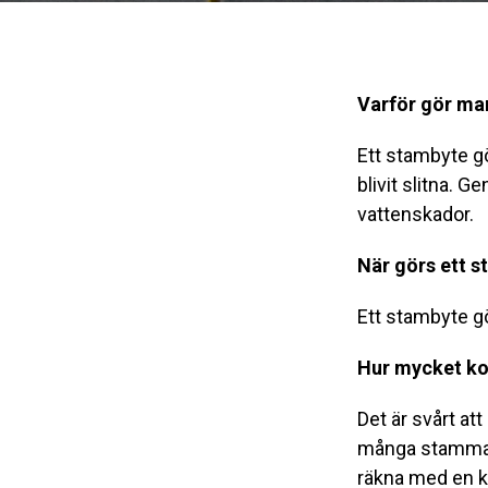
Varför gör ma
Ett stambyte gö
blivit slitna. G
vattenskador.
När görs ett 
Ett stambyte gö
Hur mycket ko
Det är svårt at
många stammar 
räkna med en k