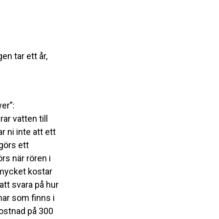
en tar ett år,
er”:
r vatten till
 ni inte att ett
görs ett
s när rören i
 mycket kostar
att svara på hur
ar som finns i
kostnad på 300