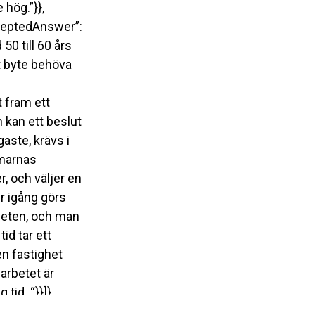
hög.”}},
cceptedAnswer”:
50 till 60 års
t byte behöva
t fram ett
kan ett beslut
aste, krävs i
mmarnas
, och väljer en
r igång görs
gheten, och man
id tar ett
n fastighet
 arbetet är
 tid. “}}]}