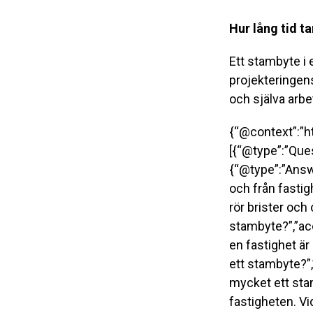
Hur lång tid t
Ett stambyte i 
projekteringens 
och själva arbet
{“@context”:”h
[{“@type”:”Que
{“@type”:”Answe
och från fastigh
rör brister och
stambyte?”,”ac
en fastighet är
ett stambyte?”,
mycket ett sta
fastigheten. V