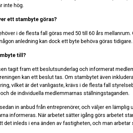
 inte hög.
ver ett stambyte göras?
höver i de flesta fall göras med 50 till 60 års mellanru
någon anledning kan dock ett byte behöva göras tidigare.
mbyte till?
elsen tagit fram ett beslutsunderlag och informerat medl
reningen kan ett beslut tas. Om stambytet även inkludera
g, vilket är det vanligaste, krävs i de flesta fall styrelse
ch de individuella medlemmarnas ställningstaganden.
sedan in anbud från entreprenörer, och väljer en lämplig 
a informeras. När arbetet sätter igång görs arbetet sta
tt det inleds i ena änden av fastigheten, och man arbetar s