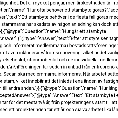
lägenhet. Det är mycket pengar, men årskostnaden är inte 
tion”,”name”:”Hur ofta behöver ett stambyte göras?”,”a
r”,”text”:”Ett stambyte behöver i de flesta fall göras med 
stammarna har skadats av någon anledning kan dock et
”}},{“@type”:”Question”,”name”:”Hur går ett stambyte
dAnswer”:{“@type”:”Answer”,”text”:”Efter att styrelsen tagi
g och informerat medlemmarna i bostadsrättsföreningen 
et även inkluderar våtrumsrenovering, vilket är det vanlig
 styrelsebeslut, stämmobeslut och de individuella medle
den.\n\nFöreningen tar sedan in anbud från entreprenörer
re. Sedan ska medlemmarna informeras. När arbetet sätte
r stam, vilket innebär att det inleds i ena änden av fasti
 till andra änden.”}},{“@type”:”Question”,”name”:”Hur lång t
ceptedAnswer”:{“@type”:”Answer”,”text”:”Ett stambyte i e
ar för det mesta två år, från projekteringens start till att
ed ett projekteringen tar ett år, och själva arbetet lika lång