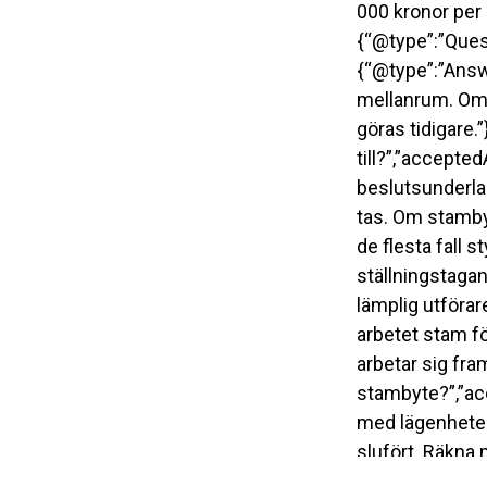
000 kronor per 
{“@type”:”Ques
{“@type”:”Answe
mellanrum. Om 
göras tidigare.
till?”,”accepte
beslutsunderla
tas. Om stambyt
de flesta fall
ställningstagan
lämplig utföra
arbetet stam fö
arbetar sig fram
stambyte?”,”ac
med lägenheter t
slufört. Räkna m