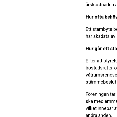
årskostnaden är
Hur ofta behö
Ett stambyte be
har skadats av 
Hur går ett sta
Efter att styr
bostadsrättsfö
våtrumsrenoverin
stämmobeslut o
Föreningen tar 
ska medlemmarn
vilket innebär a
andra änden.