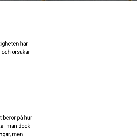
tigheten har
er och orsakar
t beror på hur
ukar man dock
engar, men