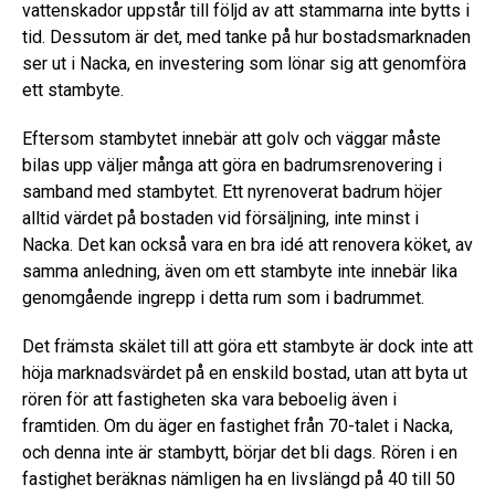
vattenskador uppstår till följd av att stammarna inte bytts i
tid. Dessutom är det, med tanke på hur bostadsmarknaden
ser ut i Nacka, en investering som lönar sig att genomföra
ett stambyte.
Eftersom stambytet innebär att golv och väggar måste
bilas upp väljer många att göra en badrumsrenovering i
samband med stambytet. Ett nyrenoverat badrum höjer
alltid värdet på bostaden vid försäljning, inte minst i
Nacka. Det kan också vara en bra idé att renovera köket, av
samma anledning, även om ett stambyte inte innebär lika
genomgående ingrepp i detta rum som i badrummet.
Det främsta skälet till att göra ett stambyte är dock inte att
höja marknadsvärdet på en enskild bostad, utan att byta ut
rören för att fastigheten ska vara beboelig även i
framtiden. Om du äger en fastighet från 70-talet i Nacka,
och denna inte är stambytt, börjar det bli dags. Rören i en
fastighet beräknas nämligen ha en livslängd på 40 till 50