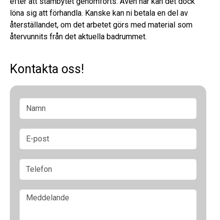
efter att stambytet genomförts. Även här kan det dock
löna sig att förhandla. Kanske kan ni betala en del av
återställandet, om det arbetet görs med material som
återvunnits från det aktuella badrummet.
Kontakta oss!
N
a
m
n
E
*
-
p
o
T
s
e
t
l
e
M
f
e
o
d