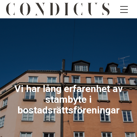
Vi har lång erfarenhet av
stambyte i
bostadsrättsföreningar