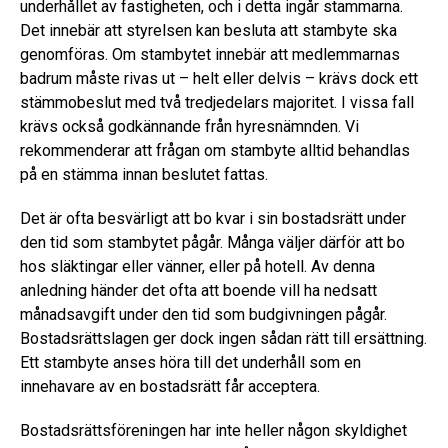
underhållet av fastigheten, och i detta ingår stammarna.
Det innebär att styrelsen kan besluta att stambyte ska
genomföras. Om stambytet innebär att medlemmarnas
badrum måste rivas ut – helt eller delvis – krävs dock ett
stämmobeslut med två tredjedelars majoritet. I vissa fall
krävs också godkännande från hyresnämnden. Vi
rekommenderar att frågan om stambyte alltid behandlas
på en stämma innan beslutet fattas.
Det är ofta besvärligt att bo kvar i sin bostadsrätt under
den tid som stambytet pågår. Många väljer därför att bo
hos släktingar eller vänner, eller på hotell. Av denna
anledning händer det ofta att boende vill ha nedsatt
månadsavgift under den tid som budgivningen pågår.
Bostadsrättslagen ger dock ingen sådan rätt till ersättning.
Ett stambyte anses höra till det underhåll som en
innehavare av en bostadsrätt får acceptera.
Bostadsrättsföreningen har inte heller någon skyldighet