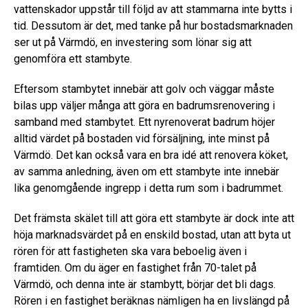
vattenskador uppstår till följd av att stammarna inte bytts i
tid. Dessutom är det, med tanke på hur bostadsmarknaden
ser ut på Värmdö, en investering som lönar sig att
genomföra ett stambyte.
Eftersom stambytet innebär att golv och väggar måste
bilas upp väljer många att göra en badrumsrenovering i
samband med stambytet. Ett nyrenoverat badrum höjer
alltid värdet på bostaden vid försäljning, inte minst på
Värmdö. Det kan också vara en bra idé att renovera köket,
av samma anledning, även om ett stambyte inte innebär
lika genomgående ingrepp i detta rum som i badrummet.
Det främsta skälet till att göra ett stambyte är dock inte att
höja marknadsvärdet på en enskild bostad, utan att byta ut
rören för att fastigheten ska vara beboelig även i
framtiden. Om du äger en fastighet från 70-talet på
Värmdö, och denna inte är stambytt, börjar det bli dags.
Rören i en fastighet beräknas nämligen ha en livslängd på